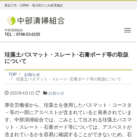
東近江市・日野町・竜王町のごみ処理施設
Me
中部清掃組合
TEL：0748-53-0155
珪藻土バスマット・スレート･石膏ボード等の取扱
について
TOP
お知らせ
珪藻土バスマット・スレート･石膏ボード等の取扱について
2022年4月1日
お知らせ
厚生労働省から、珪藻土を使用したバスマット・コースタ
－等の一部にアスベストが含まれていると発表されていま
す。中部清掃組合では、ごみとして出される珪藻土バスマ
ット・スレート・石膏ボード等については、アスベストが
含まれているかを容易に確認することができないため、石