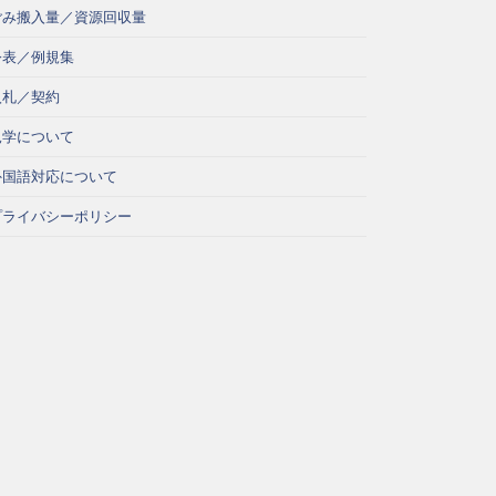
ごみ搬入量／資源回収量
公表／例規集
入札／契約
見学について
外国語対応について
プライバシーポリシー