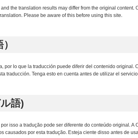
, and the translation results may differ from the original conte
anslation. Please be aware of this before using this site.
語）
a, por lo que la traducción puede diferir del contenido origin
a traducción. Tenga esto en cuenta antes de utilizar el servicio
ガル語)
 por isso a tradução pode ser diferente do conteúdo original.
causados por esta tradução. Esteja ciente disso antes de usar