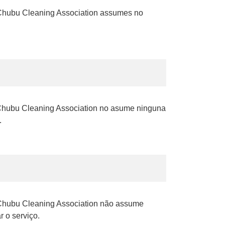
nt. Chubu Cleaning Association assumes no
al. Chubu Cleaning Association no asume ninguna
.
 A Chubu Cleaning Association não assume
 o serviço.