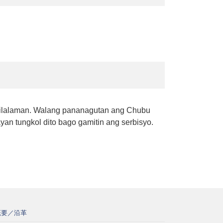
 nilalaman. Walang pananagutan ang Chubu
an tungkol dito bago gamitin ang serbisyo.
概要／沿革